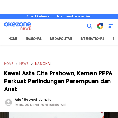
Scroll kebawah untuk membaca artikel
HOME
NASIONAL
MEGAPOLITAN
INTERNATIONAL
NU
HOME
NEWS
NASIONAL
Kawal Asta Cita Prabowo, Kemen PPPA
Perkuat Perlindungan Perempuan dan
Anak
Arief Setyadi
,
Jurnalis
Rabu, 05 Maret 2025 |05:59 WIB