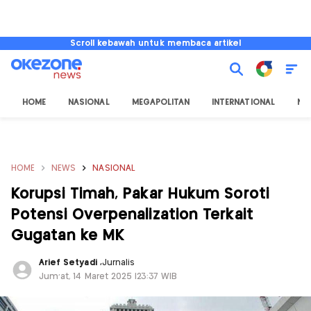
Scroll kebawah untuk membaca artikel
HOME
NASIONAL
MEGAPOLITAN
INTERNATIONAL
NU
HOME
NEWS
NASIONAL
Korupsi Timah, Pakar Hukum Soroti
Potensi Overpenalization Terkait
Gugatan ke MK
Arief Setyadi
,
Jurnalis
Jum'at, 14 Maret 2025 |23:37 WIB