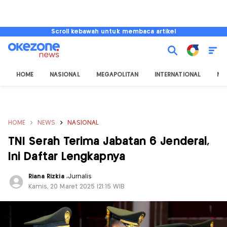
Scroll kebawah untuk membaca artikel
HOME
NASIONAL
MEGAPOLITAN
INTERNATIONAL
NU
HOME
NEWS
NASIONAL
TNI Serah Terima Jabatan 6 Jenderal,
Ini Daftar Lengkapnya
Riana Rizkia
,
Jurnalis
Kamis, 20 Maret 2025 |21:15 WIB