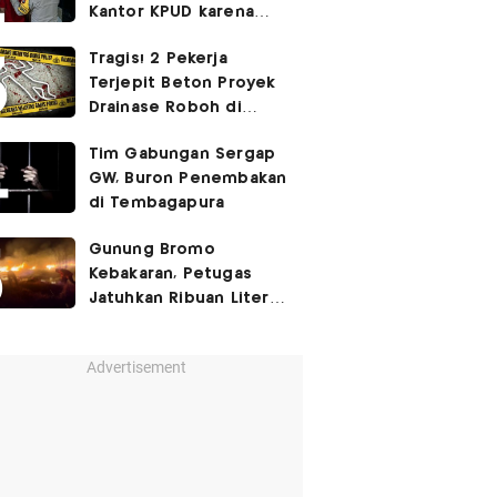
Kantor KPUD karena
Kopinya Diludahi
Tragis! 2 Pekerja
Terjepit Beton Proyek
Drainase Roboh di
Cipinang Jaktim
Tim Gabungan Sergap
GW, Buron Penembakan
di Tembagapura
Gunung Bromo
Kebakaran, Petugas
Jatuhkan Ribuan Liter
Air Padamkan Kobaran
Api Lewat Udara
Advertisement