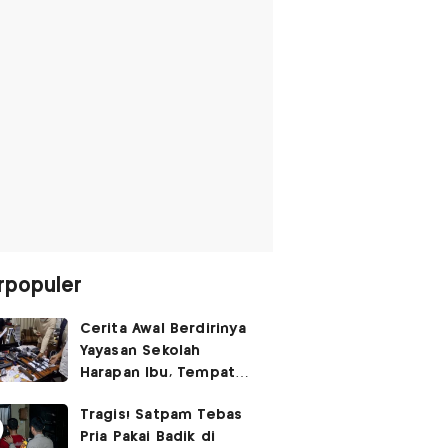
rpopuler
Cerita Awal Berdirinya
Yayasan Sekolah
Harapan Ibu, Tempat
Ditemukannya Ratusan
Tragis! Satpam Tebas
Senpi
Pria Pakai Badik di