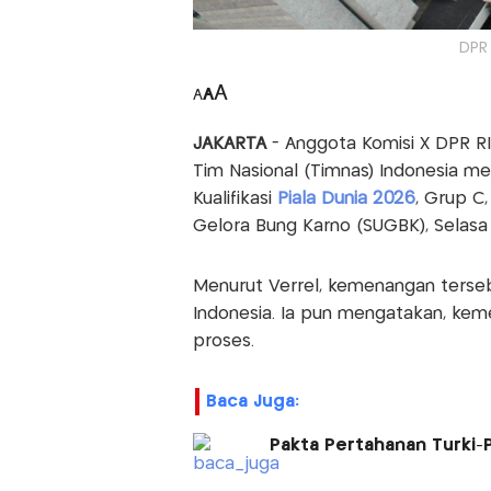
DPR 
A
A
A
JAKARTA
- Anggota Komisi X DPR R
Tim Nasional (Timnas) Indonesia me
Kualifikasi
Piala Dunia 2026
, Grup C
Gelora Bung Karno (SUGBK), Selas
Menurut Verrel, kemenangan terse
Indonesia. Ia pun mengatakan, kem
proses.
Baca Juga:
Pakta Pertahanan Turki-