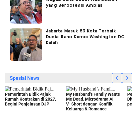
yang Berpotensi Amblas
Jakarta Masuk 53 Kota Terbaik
Dunia, Rano Karno: Washington DC
Kalah