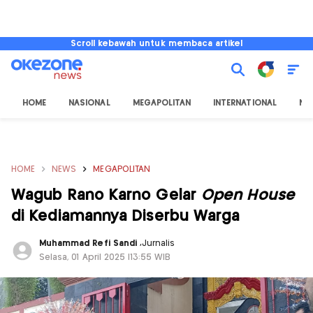
Scroll kebawah untuk membaca artikel
HOME
NASIONAL
MEGAPOLITAN
INTERNATIONAL
NU
HOME
NEWS
MEGAPOLITAN
Wagub Rano Karno Gelar
Open House
di Kediamannya Diserbu Warga
Muhammad Refi Sandi
,
Jurnalis
Selasa, 01 April 2025 |13:55 WIB