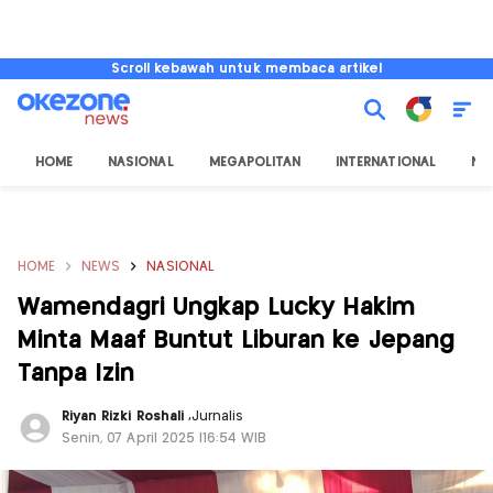
Scroll kebawah untuk membaca artikel
HOME
NASIONAL
MEGAPOLITAN
INTERNATIONAL
NU
HOME
NEWS
NASIONAL
Wamendagri Ungkap Lucky Hakim
Minta Maaf Buntut Liburan ke Jepang
Tanpa Izin
Riyan Rizki Roshali
,
Jurnalis
Senin, 07 April 2025 |16:54 WIB