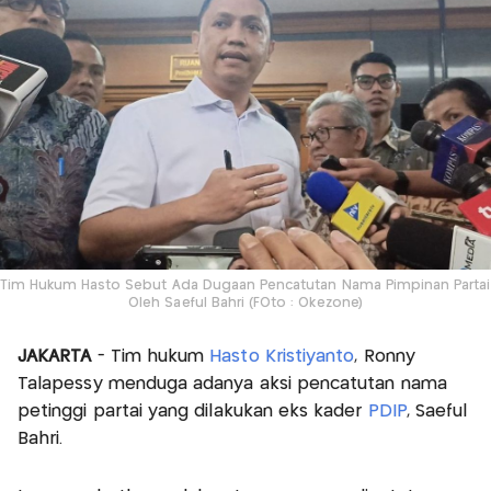
Tim Hukum Hasto Sebut Ada Dugaan Pencatutan Nama Pimpinan Partai
Oleh Saeful Bahri (FOto : Okezone)
JAKARTA
- Tim hukum
Hasto Kristiyanto
, Ronny
Talapessy menduga adanya aksi pencatutan nama
petinggi partai yang dilakukan eks kader
PDIP
, Saeful
Bahri.