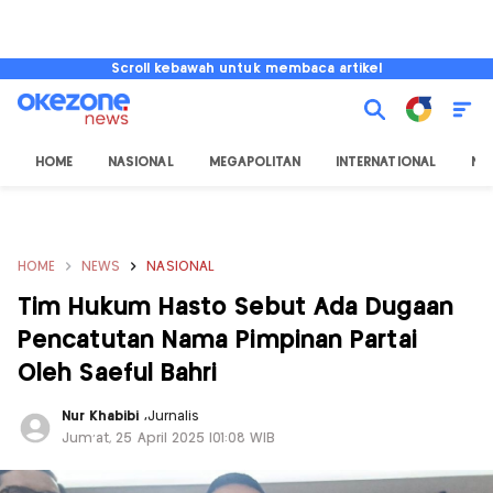
Scroll kebawah untuk membaca artikel
HOME
NASIONAL
MEGAPOLITAN
INTERNATIONAL
NU
HOME
NEWS
NASIONAL
Tim Hukum Hasto Sebut Ada Dugaan
Pencatutan Nama Pimpinan Partai
Oleh Saeful Bahri
Nur Khabibi
,
Jurnalis
Jum'at, 25 April 2025 |01:08 WIB