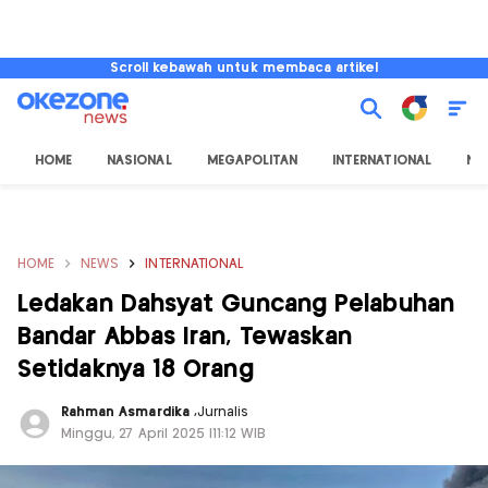
Scroll kebawah untuk membaca artikel
HOME
NASIONAL
MEGAPOLITAN
INTERNATIONAL
NU
HOME
NEWS
INTERNATIONAL
Ledakan Dahsyat Guncang Pelabuhan
Bandar Abbas Iran, Tewaskan
Setidaknya 18 Orang
Rahman Asmardika
,
Jurnalis
Minggu, 27 April 2025 |11:12 WIB