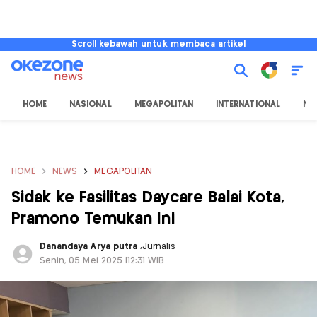
Scroll kebawah untuk membaca artikel
HOME
NASIONAL
MEGAPOLITAN
INTERNATIONAL
NU
HOME
NEWS
MEGAPOLITAN
Sidak ke Fasilitas Daycare Balai Kota,
Pramono Temukan Ini
Danandaya Arya putra
,
Jurnalis
Senin, 05 Mei 2025 |12:31 WIB