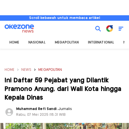
Scroll kebawah untuk membaca artikel
HOME
NASIONAL
MEGAPOLITAN
INTERNATIONAL
NU
HOME
NEWS
MEGAPOLITAN
Ini Daftar 59 Pejabat yang Dilantik
Pramono Anung, dari Wali Kota hingga
Kepala Dinas
Muhammad Refi Sandi
,
Jurnalis
Rabu, 07 Mei 2025 |18:31 WIB