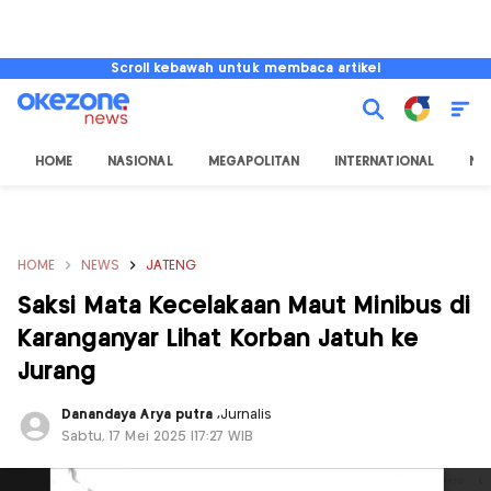
Scroll kebawah untuk membaca artikel
HOME
NASIONAL
MEGAPOLITAN
INTERNATIONAL
NU
HOME
NEWS
JATENG
Saksi Mata Kecelakaan Maut Minibus di
Karanganyar Lihat Korban Jatuh ke
Jurang
Danandaya Arya putra
,
Jurnalis
Sabtu, 17 Mei 2025 |17:27 WIB