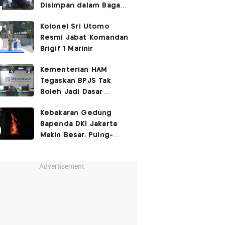
Disimpan dalam Bagasi
Honda Jazz
Kolonel Sri Utomo
Resmi Jabat Komandan
Brigif 1 Marinir
Kementerian HAM
Tegaskan BPJS Tak
Boleh Jadi Dasar
Perbedaan Kualitas
Kebakaran Gedung
Layanan Kesehatan
Bapenda DKI Jakarta
Makin Besar, Puing-
Puing Berjatuhan
Advertisement