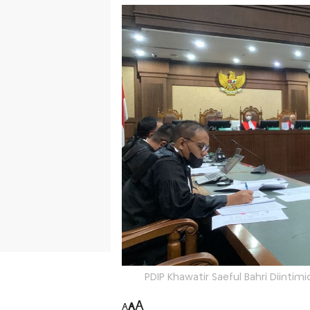
PDIP Khawatir Saeful Bahri Diintimi
A
A
A