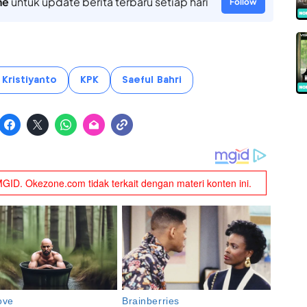
ne
untuk update berita terbaru setiap hari
Follow
Kristiyanto
KPK
Saeful Bahri