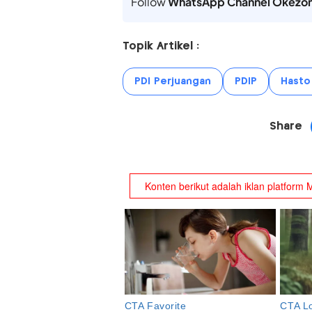
Follow
WhatsApp Channel Okezo
Topik Artikel :
PDI Perjuangan
PDIP
Hasto 
Share