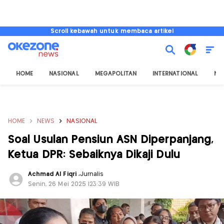
Scroll kebawah untuk membaca artikel
HOME
NASIONAL
MEGAPOLITAN
INTERNATIONAL
NU
HOME
NEWS
NASIONAL
Soal Usulan Pensiun ASN Diperpanjang,
Ketua DPR: Sebaiknya Dikaji Dulu
Achmad Al Fiqri
,
Jurnalis
Senin, 26 Mei 2025 |23:39 WIB