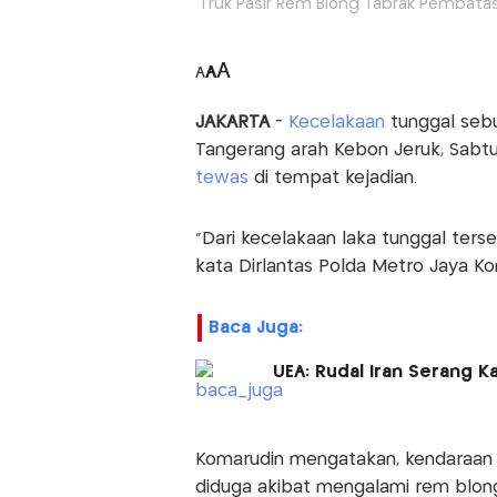
Truk Pasir Rem Blong Tabrak Pembatas
A
A
A
JAKARTA
-
Kecelakaan
tunggal sebua
Tangerang arah Kebon Jeruk, Sabtu (
tewas
di tempat kejadian.
“Dari kecelakaan laka tunggal ters
kata Dirlantas Polda Metro Jaya K
Baca Juga:
UEA: Rudal Iran Serang 
Komarudin mengatakan, kendaraan d
diduga akibat mengalami rem blong