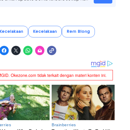
Kecelakaan
Kecelakaan
Rem Blong