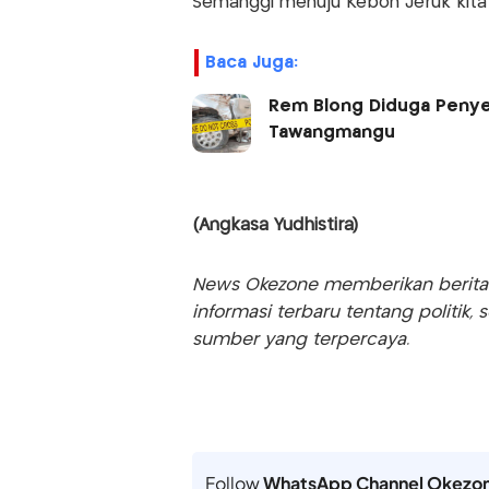
Semanggi menuju Kebon Jeruk kita 
Baca Juga:
Rem Blong Diduga Penye
Tawangmangu
(Angkasa Yudhistira)
News Okezone memberikan berita te
informasi terbaru tentang politik, 
sumber yang terpercaya.
Follow
WhatsApp Channel Okezo