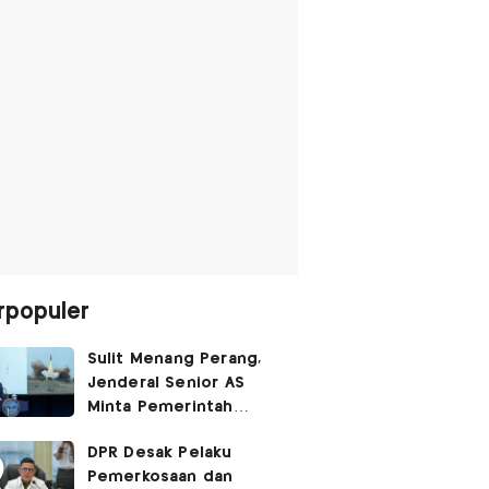
rpopuler
Sulit Menang Perang,
Jenderal Senior AS
Minta Pemerintah
Trump Cari Jalan Damai
DPR Desak Pelaku
Lawan Iran
Pemerkosaan dan