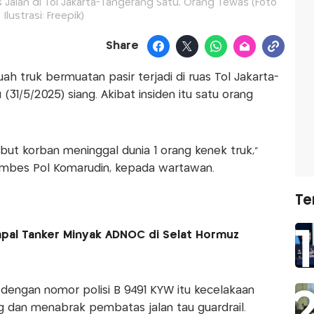
 Jalan di Tol Jakarta-Tangerang Satu, Orang Tewas (Foto
Ilustrasi: Freepik)
Share
h truk bermuatan pasir terjadi di ruas Tol Jakarta-
31/5/2025) siang. Akibat insiden itu satu orang
ebut korban meninggal dunia 1 orang kenek truk,”
ombes Pol Komarudin, kepada wartawan.
Te
Kapal Tanker Minyak ADNOC di Selat Hormuz
engan nomor polisi B 9491 KYW itu kecelakaan
 dan menabrak pembatas jalan tau guardrail.