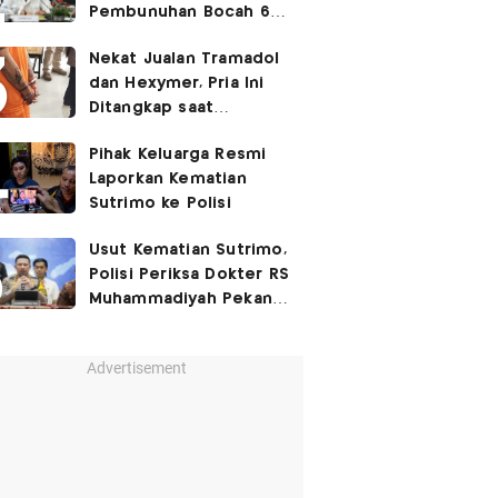
Pembunuhan Bocah 6
Tahun di Tapsel
Nekat Jualan Tramadol
Dihukum Seumur Hidup
dan Hexymer, Pria Ini
Ditangkap saat
Transaksi di Parkiran
Pihak Keluarga Resmi
Laporkan Kematian
Sutrimo ke Polisi
Usut Kematian Sutrimo,
Polisi Periksa Dokter RS
Muhammadiyah Pekan
Depan
Advertisement