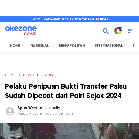
Scroll kebawah untuk membaca artikel
HOME
NASIONAL
MEGAPOLITAN
INTERNATIONAL
NU
HOME
NEWS
JABAR
Pelaku Penipuan Bukti Transfer Palsu
Sudah Dipecat dari Polri Sejak 2024
Agus Warsudi
,
Jurnalis
Rabu, 25 Juni 2025 |18:19 WIB