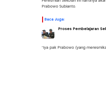
Peresmian Sekolah ini nantinya aka
Prabowo Subianto.
Baca Juga:
Proses Pembelajaran Seko
"Iya pak Prabowo (yang meresmikan)