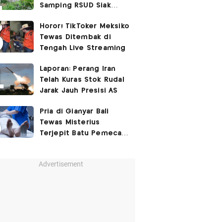
Samping RSUD Siak
Akibat Suntikan
Horor! TikToker Meksiko
Rocuronium
Tewas Ditembak di
Tengah Live Streaming
Laporan: Perang Iran
Telah Kuras Stok Rudal
Jarak Jauh Presisi AS
Pria di Gianyar Bali
Tewas Misterius
Terjepit Batu Pemecah
Ombak
Advertisement