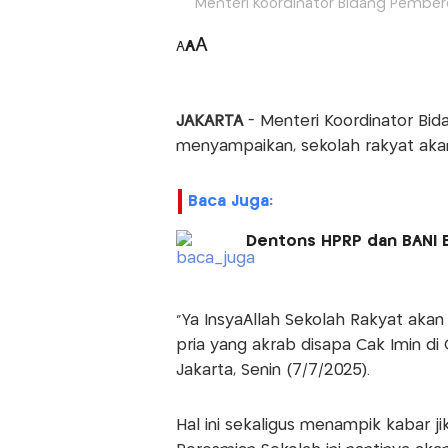
Menteri Koordinator Bidang Pember
A
A
A
JAKARTA
- Menteri Koordinator Bi
menyampaikan, sekolah rakyat akan
Baca Juga:
Dentons HPRP dan BANI B
"Ya InsyaAllah Sekolah Rakyat akan
pria yang akrab disapa Cak Imin di
Jakarta, Senin (7/7/2025).
Hal ini sekaligus menampik kabar ji