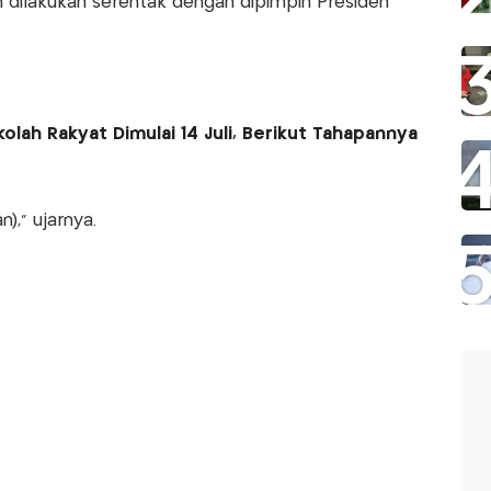
n dilakukan serentak dengan dipimpin Presiden
lah Rakyat Dimulai 14 Juli, Berikut Tahapannya
," ujarnya.