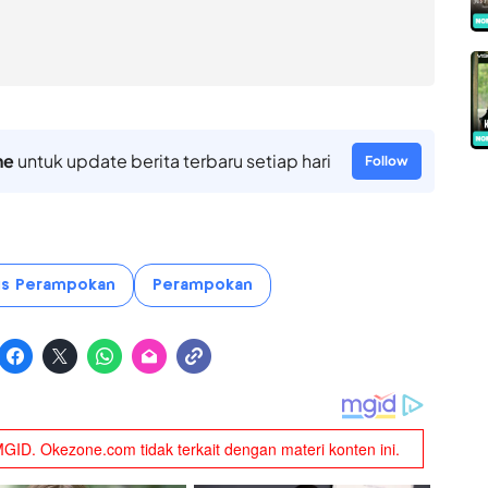
ne
untuk update berita terbaru setiap hari
Follow
us Perampokan
Perampokan