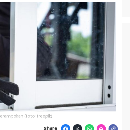
erampokan (foto: freepik)
Share