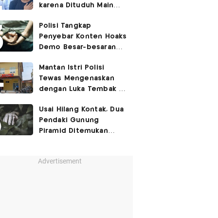
karena Dituduh Main
Judol
Polisi Tangkap
Penyebar Konten Hoaks
Demo Besar-besaran
Bulan Agustus
Mantan Istri Polisi
Tewas Mengenaskan
dengan Luka Tembak di
Kamar Mandi
Usai Hilang Kontak, Dua
Pendaki Gunung
Piramid Ditemukan
Tewas di Jurang
Sedalam 60 Meter
Advertisement