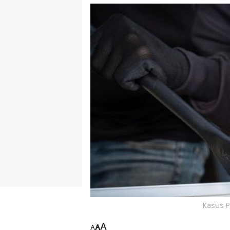
Kasus P
A
A
A