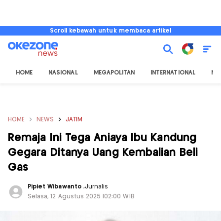
Scroll kebawah untuk membaca artikel
HOME
NASIONAL
MEGAPOLITAN
INTERNATIONAL
NU
HOME
NEWS
JATIM
Remaja Ini Tega Aniaya Ibu Kandung
Gegara Ditanya Uang Kembalian Beli
Gas
Pipiet Wibawanto
,
Jurnalis
Selasa, 12 Agustus 2025 |02:00 WIB