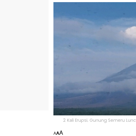
2 Kali Erupsi, Gunung Semeru Lunc
A
A
A