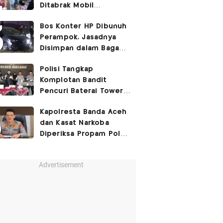
Ditabrak Mobil
Kapolsek
Bos Konter HP Dibunuh
Perampok, Jasadnya
Disimpan dalam Bagasi
Honda Jazz
Polisi Tangkap
Komplotan Bandit
Pencuri Baterai Tower,
Kerugian Capai Rp432
Kapolresta Banda Aceh
Juta
dan Kasat Narkoba
Diperiksa Propam Polri,
Ada Apa?
Advertisement