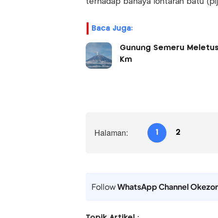
terhadap bahaya lontaran batu (pija
Baca Juga:
Gunung Semeru Meletus Be
Km
Halaman:
1
2
Follow
WhatsApp Channel Okezo
Topik Artikel :