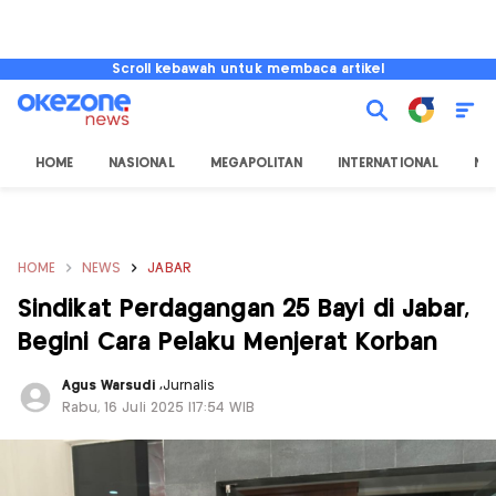
Scroll kebawah untuk membaca artikel
HOME
NASIONAL
MEGAPOLITAN
INTERNATIONAL
NU
HOME
NEWS
JABAR
Sindikat Perdagangan 25 Bayi di Jabar,
Begini Cara Pelaku Menjerat Korban
Agus Warsudi
,
Jurnalis
Rabu, 16 Juli 2025 |17:54 WIB