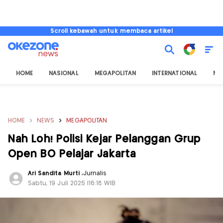
Scroll kebawah untuk membaca artikel
HOME
NASIONAL
MEGAPOLITAN
INTERNATIONAL
NU
HOME
NEWS
MEGAPOLITAN
Nah Loh! Polisi Kejar Pelanggan Grup
Open BO Pelajar Jakarta
Ari Sandita Murti
,
Jurnalis
Sabtu, 19 Juli 2025 |16:18 WIB