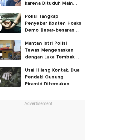
karena Dituduh Main
Judol
Polisi Tangkap
Penyebar Konten Hoaks
Demo Besar-besaran
Bulan Agustus
Mantan Istri Polisi
Tewas Mengenaskan
dengan Luka Tembak di
Kamar Mandi
Usai Hilang Kontak, Dua
Pendaki Gunung
Piramid Ditemukan
Tewas di Jurang
Sedalam 60 Meter
Advertisement