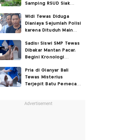
Samping RSUD Siak
Akibat Suntikan
Widi Tewas Diduga
Rocuronium
Dianiaya Sejumlah Polisi
karena Dituduh Main
Judol
Sadis! Siswi SMP Tewas
Dibakar Mantan Pacar,
Begini Kronologi
Lengkapnya
Pria di Gianyar Bali
Tewas Misterius
Terjepit Batu Pemecah
Ombak
Advertisement