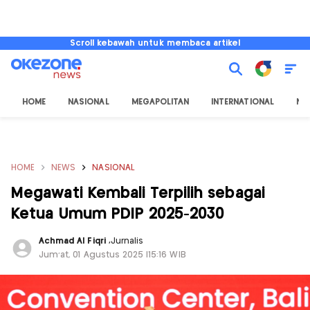
Scroll kebawah untuk membaca artikel
HOME
NASIONAL
MEGAPOLITAN
INTERNATIONAL
NU
HOME
NEWS
NASIONAL
Megawati Kembali Terpilih sebagai
Ketua Umum PDIP 2025-2030
Achmad Al Fiqri
,
Jurnalis
Jum'at, 01 Agustus 2025 |15:16 WIB