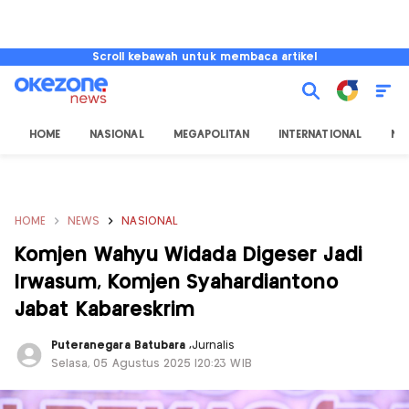
Scroll kebawah untuk membaca artikel
HOME
NASIONAL
MEGAPOLITAN
INTERNATIONAL
NU
HOME
NEWS
NASIONAL
Komjen Wahyu Widada Digeser Jadi
Irwasum, Komjen Syahardiantono
Jabat Kabareskrim
Puteranegara Batubara
,
Jurnalis
Selasa, 05 Agustus 2025 |20:23 WIB