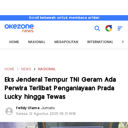
Scroll kebawah untuk membaca artikel
HOME
NASIONAL
MEGAPOLITAN
INTERNATIONAL
NU
HOME
NEWS
NASIONAL
Eks Jenderal Tempur TNI Geram Ada
Perwira Terlibat Penganiayaan Prada
Lucky hingga Tewas
Felldy Utama
,
Jurnalis
Selasa, 12 Agustus 2025 |18:31 WIB