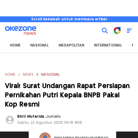
Scroll kebawah untuk membaca artikel
HOME
NASIONAL
MEGAPOLITAN
INTERNATIONAL
NU
HOME
NEWS
NASIONAL
Viral! Surat Undangan Rapat Persiapan
Pernikahan Putri Kepala BNPB Pakai
Kop Resmi
Binti Mufarida
,
Jurnalis
Sabtu, 23 Agustus 2025 |16:16 WIB