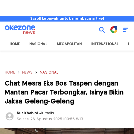
Scroll kebawah untuk membaca artikel
HOME
NASIONAL
MEGAPOLITAN
INTERNATIONAL
NU
HOME
NEWS
NASIONAL
Chat Mesra Eks Bos Taspen dengan
Mantan Pacar Terbongkar, Isinya Bikin
Jaksa Geleng-Geleng
Nur Khabibi
,
Jurnalis
Selasa, 26 Agustus 2025 |09:56 WIB