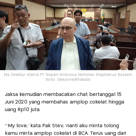
Eks Direktur Utama PT Taspen Antonius Nicholas Stephanus Kosasih
(foto: Okezone/Khabibi)
Jaksa kemudian membacakan chat bertanggal 15
Juni 2020 yang membahas amplop cokelat hingga
uang Rp10 juta.
"‘My love,’ kata Pak Stev, ‘nanti aku minta tolong
kamu minta amplop cokelat di BCA. Terus uang dari