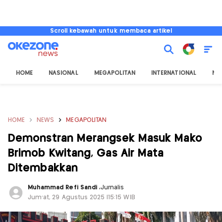
Scroll kebawah untuk membaca artikel
HOME
NASIONAL
MEGAPOLITAN
INTERNATIONAL
NU
HOME
NEWS
MEGAPOLITAN
Demonstran Merangsek Masuk Mako
Brimob Kwitang, Gas Air Mata
Ditembakkan
Muhammad Refi Sandi
,
Jurnalis
Jum'at, 29 Agustus 2025 |15:15 WIB