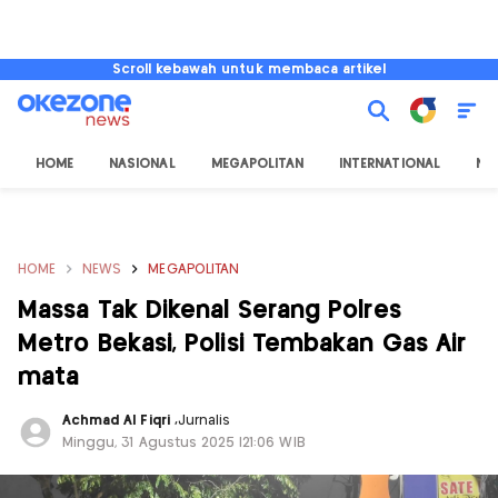
Scroll kebawah untuk membaca artikel
HOME
NASIONAL
MEGAPOLITAN
INTERNATIONAL
NU
HOME
NEWS
MEGAPOLITAN
Massa Tak Dikenal Serang Polres
Metro Bekasi, Polisi Tembakan Gas Air
mata
Achmad Al Fiqri
,
Jurnalis
Minggu, 31 Agustus 2025 |21:06 WIB