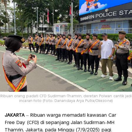
Ribuan orang padati CFD Sudirman-Thamrin, deretan Polwan cantik jadi
incaran foto (Foto; Danandaya Arya Putra/Okezone)
JAKARTA
– Ribuan warga memadati kawasan Car
Free Day (CFD) di sepanjang Jalan Sudirman–MH
Thamrin, Jakarta, pada Minggu (7/9/2025) pagi.