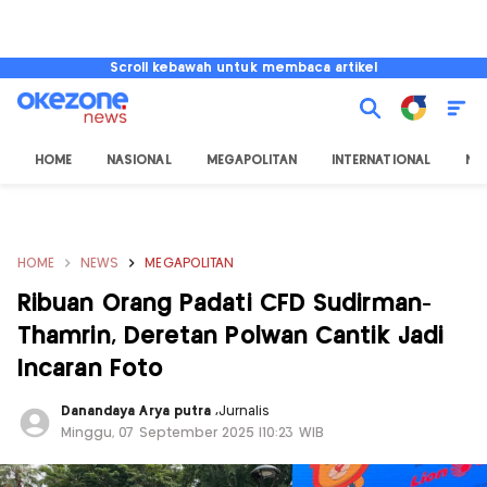
Scroll kebawah untuk membaca artikel
HOME
NASIONAL
MEGAPOLITAN
INTERNATIONAL
NU
HOME
NEWS
MEGAPOLITAN
Ribuan Orang Padati CFD Sudirman-
Thamrin, Deretan Polwan Cantik Jadi
Incaran Foto
Danandaya Arya putra
,
Jurnalis
Minggu, 07 September 2025 |10:23 WIB