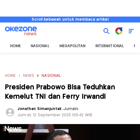
Scroll kebawah untuk membaca artikel
HOME
NASIONAL
MEGAPOLITAN
INTERNATIONAL
NU
HOME
NEWS
NASIONAL
Presiden Prabowo Bisa Teduhkan
Kemelut TNI dan Ferry Irwandi
Jonathan Simanjuntak
,
Jurnalis
Jum'at, 12 September 2025 |05:42 WIB