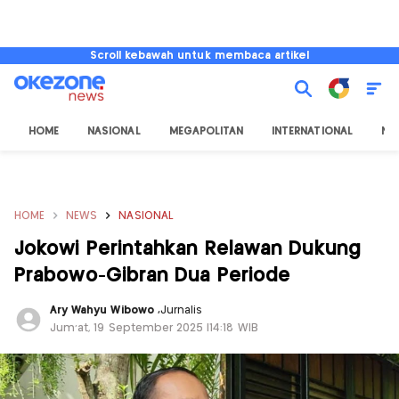
Scroll kebawah untuk membaca artikel
HOME
NASIONAL
MEGAPOLITAN
INTERNATIONAL
NU
HOME
NEWS
NASIONAL
Jokowi Perintahkan Relawan Dukung
Prabowo-Gibran Dua Periode
Ary Wahyu Wibowo
,
Jurnalis
Jum'at, 19 September 2025 |14:18 WIB