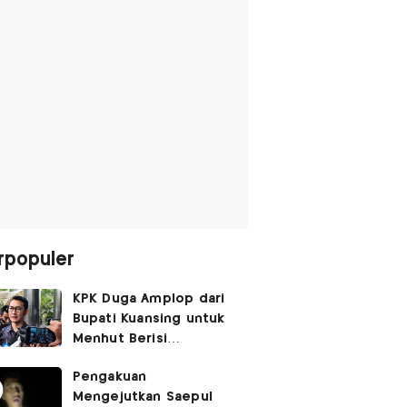
rpopuler
KPK Duga Amplop dari
Bupati Kuansing untuk
Menhut Berisi
SGD14.000,
Pengakuan
Pengembaliannya
Mengejutkan Saepul
Belum Utuh