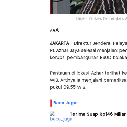
Dirjen Yankes Kemenkes Az
A
A
A
JAKARTA
- Direktur Jenderal Pela
RI, Azhar Jaya selesai menjalani pe
korupsi pembangunan RSUD Kolaka T
Pantauan di lokasi, Azhar terlihat 
WIB. Artinya ia menjalani pemeriksa
pukul 09.55 WIB.
Baca Juga:
Terima Suap Rp146 Miliar