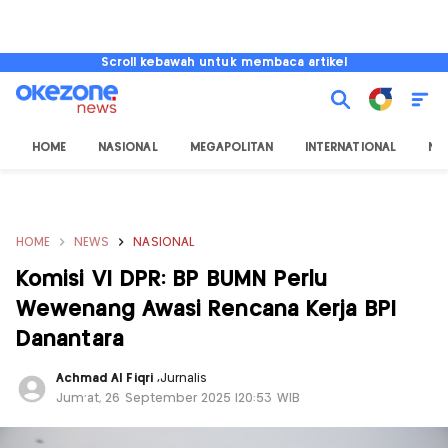
Scroll kebawah untuk membaca artikel
HOME
NASIONAL
MEGAPOLITAN
INTERNATIONAL
NU
HOME
NEWS
NASIONAL
Komisi VI DPR: BP BUMN Perlu
Wewenang Awasi Rencana Kerja BPI
Danantara
Achmad Al Fiqri
,
Jurnalis
Jum'at, 26 September 2025 |20:53 WIB