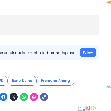
ne
untuk update berita terbaru setiap hari
Follow
FD
Rano Karno
Pramono Anung