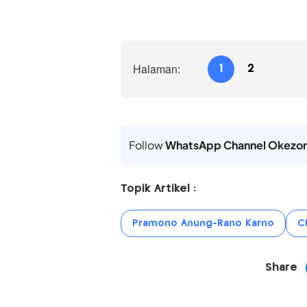
Halaman:
1
2
Follow
WhatsApp Channel Okezo
Topik Artikel :
Pramono Anung-Rano Karno
C
Share