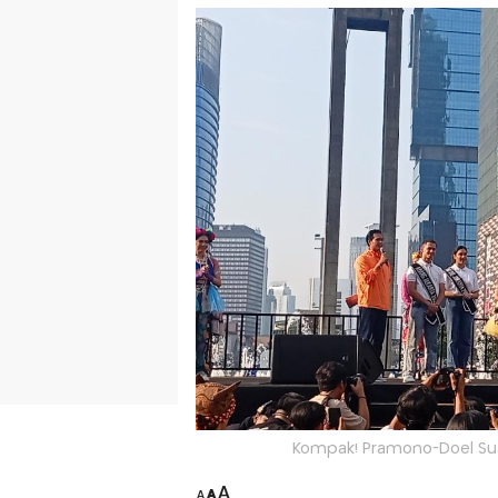
Kompak! Pramono-Doel Suar
A
A
A