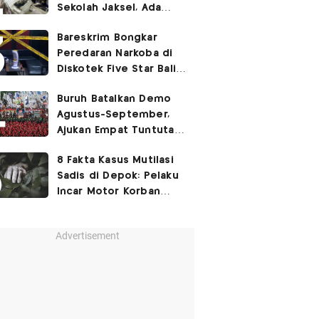
Sekolah Jaksel, Ada
Dugaan Narkoba hingga
Bareskrim Bongkar
Ruang Bunker
Peredaran Narkoba di
Diskotek Five Star Bali,
Ini Penampakannya!
Buruh Batalkan Demo
Agustus-September,
Ajukan Empat Tuntutan
ke Pemerintah
8 Fakta Kasus Mutilasi
Sadis di Depok: Pelaku
Incar Motor Korban
hingga Motif Terungkap
Advertisement