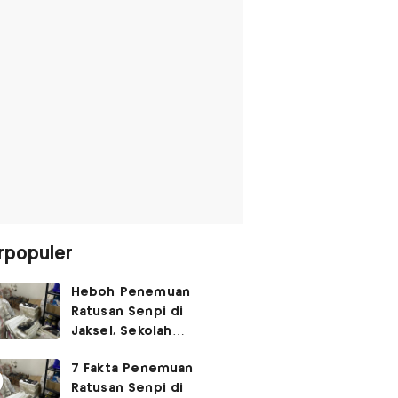
rpopuler
Heboh Penemuan
Ratusan Senpi di
Jaksel, Sekolah
Tegaskan Tak Ada
7 Fakta Penemuan
Kegiatan Eskul
Ratusan Senpi di
Menembak