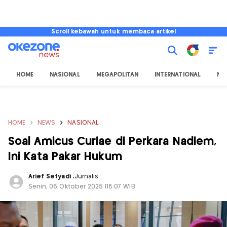
Scroll kebawah untuk membaca artikel
HOME
NASIONAL
MEGAPOLITAN
INTERNATIONAL
NU
HOME
NEWS
NASIONAL
Soal Amicus Curiae di Perkara Nadiem,
Ini Kata Pakar Hukum
Arief Setyadi
,
Jurnalis
Senin, 06 Oktober 2025 |18:07 WIB