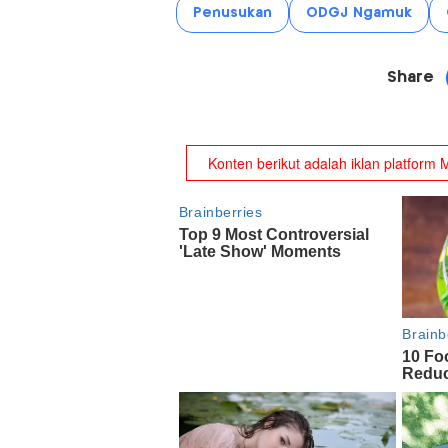
Penusukan
ODGJ Ngamuk
Share