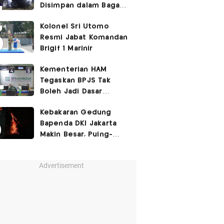
Disimpan dalam Bagasi
Honda Jazz
Kolonel Sri Utomo
Resmi Jabat Komandan
Brigif 1 Marinir
Kementerian HAM
Tegaskan BPJS Tak
Boleh Jadi Dasar
Perbedaan Kualitas
Kebakaran Gedung
Layanan Kesehatan
Bapenda DKI Jakarta
Makin Besar, Puing-
Puing Berjatuhan
Advertisement