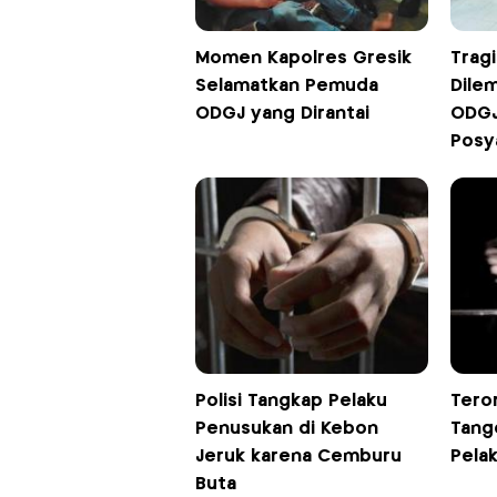
Momen Kapolres Gresik
Trag
Selamatkan Pemuda
Dile
ODGJ yang Dirantai
ODGJ
Posy
Polisi Tangkap Pelaku
Tero
Penusukan di Kebon
Tang
Jeruk karena Cemburu
Pela
Buta