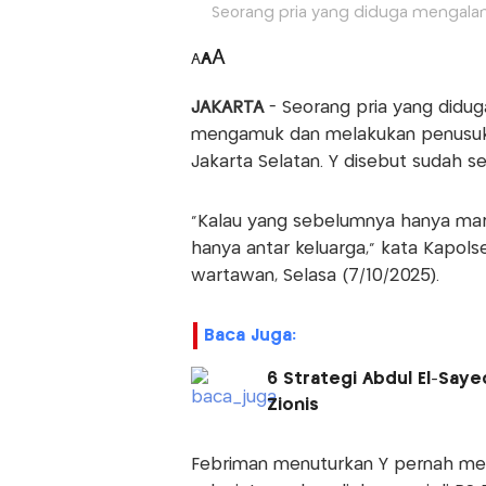
Seorang pria yang diduga mengalami
A
A
A
JAKARTA
- Seorang pria yang didug
mengamuk dan melakukan penusuka
Jakarta Selatan. Y disebut sudah 
“Kalau yang sebelumnya hanya mara
hanya antar keluarga,” kata Kapol
wartawan, Selasa (7/10/2025).
Baca Juga:
6 Strategi Abdul El-Say
Zionis
Febriman menuturkan Y pernah menj