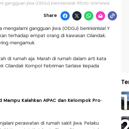
 gangguan jiwa (ODGJ) berinisinisial Y/Foto: Istimewa
Share
a mengalami gangguan jiwa (ODGJ) berinisinisial Y
n terhadap empat orang di kawasan Cilandak,
sering mengamuk.
h di rumah aja. Marah di rumah dalam arti kata
sek Cilandak Kompol Febriman Sarlase kepada
Te
ed Mampu Kalahkan AIPAC dan Kelompok Pro-
alani perawatan di rumah sakit jiwa. Pelaku