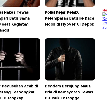
is! Nakes Tewas
Polisi Kejar Pelaku
mpari Batu Sama
Pelemparan Batu ke Kaca
 saat Kegiatan
Mobil di Flyover UI Depok
andu
r Penusukan Acak di
Dendam Berujung Maut,
erang Terbongkar,
Pria di Kemayoran Tewas
ku Ditangkap!
Ditusuk Tetangga