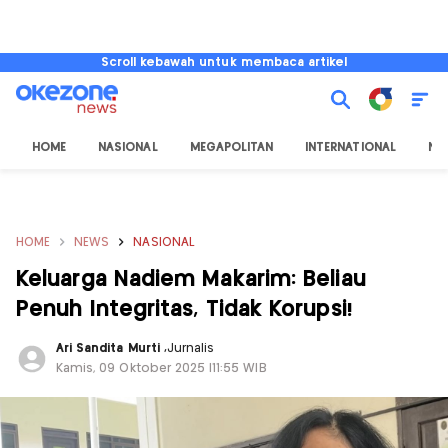
Scroll kebawah untuk membaca artikel
HOME
NASIONAL
MEGAPOLITAN
INTERNATIONAL
NU
HOME
NEWS
NASIONAL
Keluarga Nadiem Makarim: Beliau
Penuh Integritas, Tidak Korupsi!
Ari Sandita Murti
,
Jurnalis
Kamis, 09 Oktober 2025 |11:55 WIB