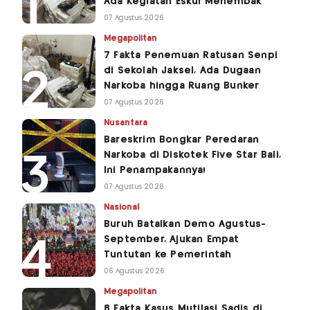
Ada Kegiatan Eskul Menembak
07 Agustus 2026
Megapolitan
7 Fakta Penemuan Ratusan Senpi
di Sekolah Jaksel, Ada Dugaan
Narkoba hingga Ruang Bunker
07 Agustus 2026
Nusantara
Bareskrim Bongkar Peredaran
Narkoba di Diskotek Five Star Bali,
Ini Penampakannya!
07 Agustus 2026
Nasional
Buruh Batalkan Demo Agustus-
September, Ajukan Empat
Tuntutan ke Pemerintah
06 Agustus 2026
Megapolitan
8 Fakta Kasus Mutilasi Sadis di