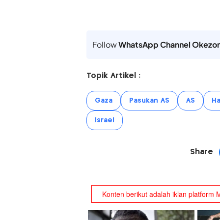
Follow
WhatsApp Channel Okezo
Topik Artikel :
Gaza
Pasukan AS
AS
H
Israel
Share