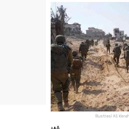
Illustrasi AS Ker
A
A
A