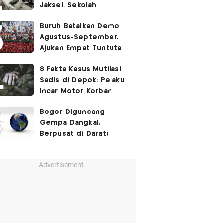
Jaksel, Sekolah
Tegaskan Tak Ada
Buruh Batalkan Demo
Kegiatan Eskul
Agustus-September,
Menembak
Ajukan Empat Tuntutan
ke Pemerintah
8 Fakta Kasus Mutilasi
Sadis di Depok: Pelaku
Incar Motor Korban
hingga Motif Terungkap
Bogor Diguncang
Gempa Dangkal,
Berpusat di Darat!
Advertisement