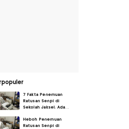
rpopuler
7 Fakta Penemuan
Ratusan Senpi di
Sekolah Jaksel, Ada
Dugaan Narkoba hingga
Heboh Penemuan
Ruang Bunker
Ratusan Senpi di