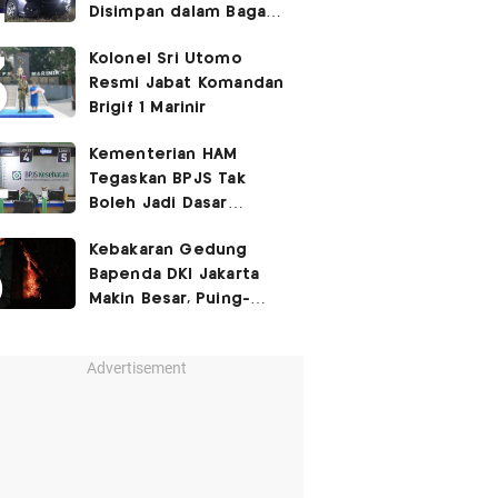
Disimpan dalam Bagasi
Honda Jazz
Kolonel Sri Utomo
Resmi Jabat Komandan
Brigif 1 Marinir
Kementerian HAM
Tegaskan BPJS Tak
Boleh Jadi Dasar
Perbedaan Kualitas
Kebakaran Gedung
Layanan Kesehatan
Bapenda DKI Jakarta
Makin Besar, Puing-
Puing Berjatuhan
Advertisement