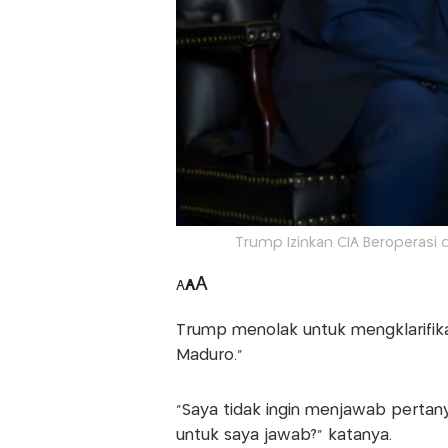
Trump Izinkan CIA Beroperasi
A
A
A
Trump menolak untuk mengklarifi
Maduro."
"Saya tidak ingin menjawab pertan
untuk saya jawab?" katanya.