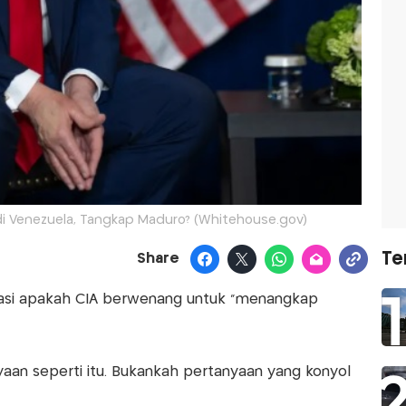
 di Venezuela, Tangkap Maduro? (Whitehouse.gov)
Te
Share
kasi apakah CIA berwenang untuk "menangkap
yaan seperti itu. Bukankah pertanyaan yang konyol