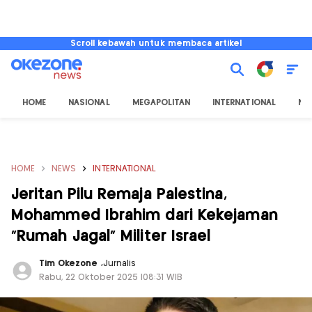
Scroll kebawah untuk membaca artikel
HOME
NASIONAL
MEGAPOLITAN
INTERNATIONAL
NU
HOME
NEWS
INTERNATIONAL
Jeritan Pilu Remaja Palestina,
Mohammed Ibrahim dari Kekejaman
"Rumah Jagal" Militer Israel
Tim Okezone
,
Jurnalis
Rabu, 22 Oktober 2025 |08:31 WIB