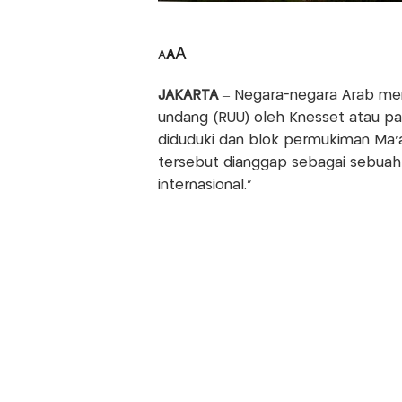
A
A
A
JAKARTA
– Negara-negara Arab me
undang (RUU) oleh Knesset atau p
diduduki dan blok permukiman Ma'a
tersebut dianggap sebagai sebuah
internasional."