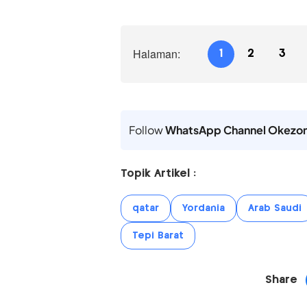
Halaman:
1
2
3
Follow
WhatsApp Channel Okezo
Topik Artikel :
qatar
Yordania
Arab Saudi
Tepi Barat
Share