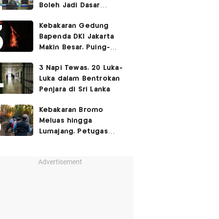
Boleh Jadi Dasar
Perbedaan Kualitas
Kebakaran Gedung
Layanan Kesehatan
Bapenda DKI Jakarta
Makin Besar, Puing-
Puing Berjatuhan
3 Napi Tewas, 20 Luka-
Luka dalam Bentrokan
Penjara di Sri Lanka
Kebakaran Bromo
Meluas hingga
Lumajang, Petugas
Gabungan Buat Sekat
Api
Advertisement