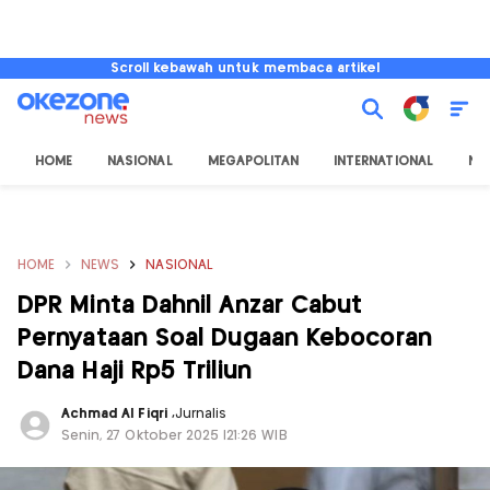
Scroll kebawah untuk membaca artikel
HOME
NASIONAL
MEGAPOLITAN
INTERNATIONAL
NU
HOME
NEWS
NASIONAL
DPR Minta Dahnil Anzar Cabut
Pernyataan Soal Dugaan Kebocoran
Dana Haji Rp5 Triliun
Achmad Al Fiqri
,
Jurnalis
Senin, 27 Oktober 2025 |21:26 WIB