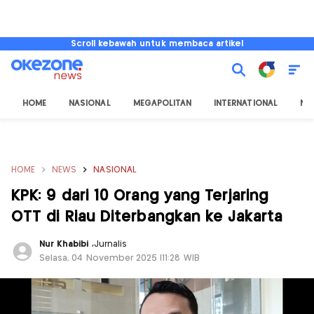
Scroll kebawah untuk membaca artikel
HOME
NASIONAL
MEGAPOLITAN
INTERNATIONAL
NU
HOME
NEWS
NASIONAL
KPK: 9 dari 10 Orang yang Terjaring
OTT di Riau Diterbangkan ke Jakarta
Nur Khabibi
,
Jurnalis
Selasa, 04 November 2025 |11:28 WIB