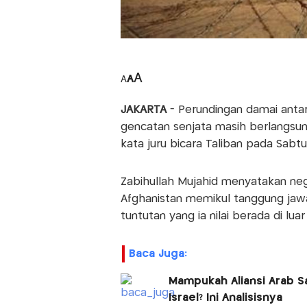
A
A
A
JAKARTA
- Perundingan damai anta
gencatan senjata masih berlangsung
kata juru bicara Taliban pada Sabtu 
Zabihullah Mujahid menyatakan neg
Afghanistan memikul tanggung jawa
tuntutan yang ia nilai berada di lua
Baca Juga:
Mampukah Aliansi Arab Sa
Israel? Ini Analisisnya