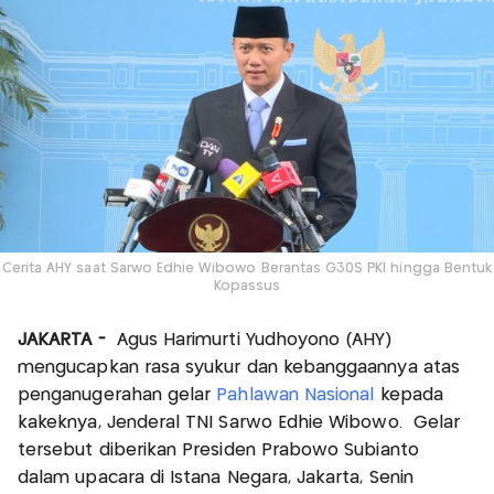
Cerita AHY saat Sarwo Edhie Wibowo Berantas G30S PKI hingga Bentuk
Kopassus
JAKARTA -
Agus Harimurti Yudhoyono (AHY)
mengucapkan rasa syukur dan kebanggaannya atas
penganugerahan gelar
Pahlawan Nasional
kepada
kakeknya, Jenderal TNI Sarwo Edhie Wibowo. Gelar
tersebut diberikan Presiden Prabowo Subianto
dalam upacara di Istana Negara, Jakarta, Senin