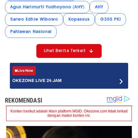
Agus Harimurti Yudhoyono (AHY)
AHY
Sarwo Edhie Wibowo
Kopassus
G30S PKI
Pahlawan Nasional
Lihat Berita Terkait
Live Now
OKEZONE LIVE 24 JAM