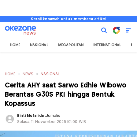
Scroll kebawah untuk membaca artikel
HOME
NASIONAL
MEGAPOLITAN
INTERNATIONAL
NU
HOME
NEWS
NASIONAL
Cerita AHY saat Sarwo Edhie Wibowo
Berantas G30S PKI hingga Bentuk
Kopassus
Binti Mufarida
,
Jurnalis
Selasa, 11 November 2025 |01:00 WIB