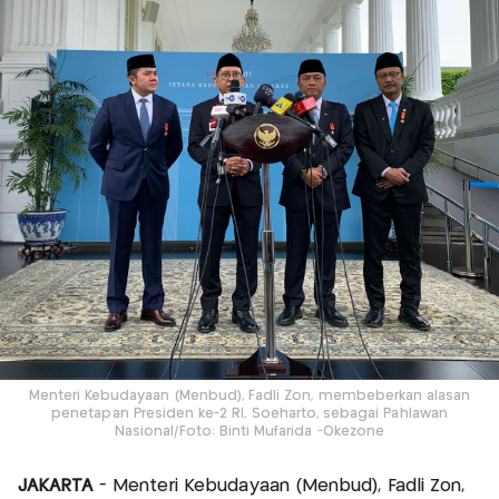
Menteri Kebudayaan (Menbud), Fadli Zon, membeberkan alasan
penetapan Presiden ke-2 RI, Soeharto, sebagai Pahlawan
Nasional/Foto: Binti Mufarida -Okezone
JAKARTA
- Menteri Kebudayaan (Menbud), Fadli Zon,