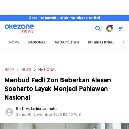
Scroll kebawah untuk membaca artikel
HOME
NASIONAL
MEGAPOLITAN
INTERNATIONAL
NU
HOME
NEWS
NASIONAL
Menbud Fadli Zon Beberkan Alasan
Soeharto Layak Menjadi Pahlawan
Nasional
Binti Mufarida
,
Jurnalis
Senin, 10 November 2025 |13:40 WIB