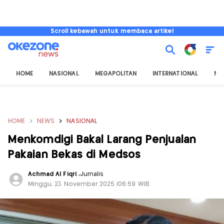
Scroll kebawah untuk membaca artikel
HOME
NASIONAL
MEGAPOLITAN
INTERNATIONAL
NU
HOME
NEWS
NASIONAL
Menkomdigi Bakal Larang Penjualan
Pakaian Bekas di Medsos
Achmad Al Fiqri
,
Jurnalis
Minggu, 23 November 2025 |06:59 WIB