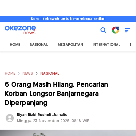
Scroll kebawah untuk membaca artikel
HOME
NASIONAL
MEGAPOLITAN
INTERNATIONAL
NU
HOME
NEWS
NASIONAL
6 Orang Masih Hilang, Pencarian
Korban Longsor Banjarnegara
Diperpanjang
Riyan Rizki Roshali
,
Jurnalis
Minggu, 23 November 2025 |08:18 WIB